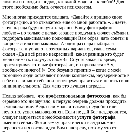
людьми и находить подход к каждой модели – к любой! Для
этого необходимо быть отчасти психологом.
Мне иногда приходится слышать «Давайте я пришлю свою
фотографию, а то откажетесь еще со мной работать!». Знаете,
я очень рада буду получить заранее Вашу фотографию –
любую – но только с целью заранее продумать сюжет съёмки и
подобрать максимально подходящий Вам образ, дать советы в
вопросе стиля или макияжа. А один раз пара выбирала
фотографа и устав от возможных вариантов, глава семьи
сказал «Да я всё равно некрасивый, какая разница кто будет
меня снимать, получусь плохо!». Спустя какое-то время,
просматривая готовые фотографии, он признался «А я,
вообще-то ничего!!!». Это безумно приятно – когда с моей
помощью люди оставляют позади комплексы, неуверенность в
себе и начинают себе по-настоящему нравиться и ценить свою
индивидуальность! Для меня это лучшая награда...
Нельзя забывать, что
профессиональная фотосессия
, как бы
серьёзно это ни звучало, в первую очередь должна проходить
в удовольствие. Ведь если модели тяжело, неудобно или
неуютно, успех маловероятен. Если не дай Бог нездоровится,
следует задуматься о необходимости
услуги фотографа
именно сейчас. Фотосъёмку практически всегда можно
перенести и я готова идти Вам навстречу, потому что от