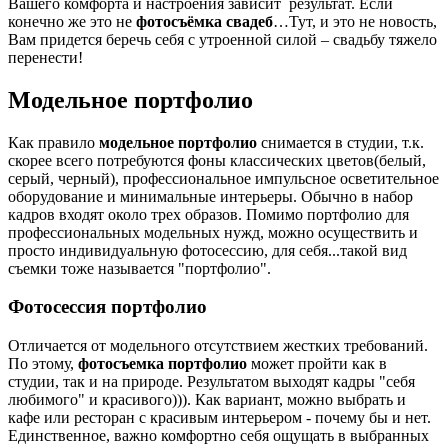
Вашего комфорта и настроения зависит результат. Если
конечно же это не
фотосъёмка свадеб
…Тут, и это не новость,
Вам придется беречь себя с утроенной силой – свадьбу тяжело
перенести!
Модельное портфолио
Как правило
модельное портфолио
снимается в студии, т.к.
скорее всего потребуются фоны классических цветов(белый,
серый, черный), профессиональное импульсное осветительное
оборудование и минимальные интерьеры. Обычно в набор
кадров входят около трех образов. Помимо портфолио для
профессиональных модельных нужд, можно осуществить и
просто индивидуальную фотосессию, для себя...такой вид
съемки тоже называется "портфолио".
Фотосессия портфолио
Отличается от модельного отсутствием жестких требований.
По этому,
фотосъемка портфолио
может пройти как в
студии, так и на природе. Результатом выходят кадры "себя
любимого" и красивого))). Как вариант, можно выбрать и
кафе или ресторан с красивым интерьером - почему бы и нет.
Единственное, важно комфортно себя ощущать в выбранных