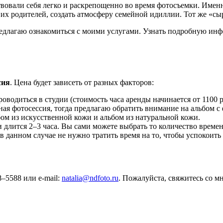
твовали себя легко и раскрепощенно во время фотосъемки. Име
 их родителей, создать атмосферу семейной идиллии. Тот же «сы
редлагаю ознакомиться с моими услугами. Узнать подробную инф
сия
. Цена будет зависеть от разных факторов:
оводиться в студии (стоимость часа аренды начинается от 1100 ру
йная фотосессия, тогда предлагаю обратить внимание на альбом 
ьбом из искусственной кожи и альбом из натуральной кожи.
и длится 2–3 часа. Вы сами можете выбрать то количество врем
 данном случае не нужно тратить время на то, чтобы успокоить д
–5588 или e-mail:
natalia@ndfoto.ru
. Пожалуйста, свяжитесь со м