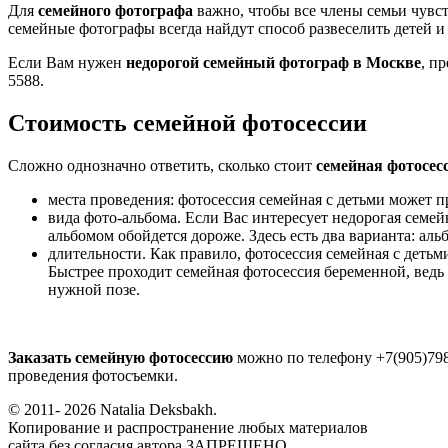
Для
семейного фотографа
важно, чтобы все члены семьи чувс
семейные фотографы всегда найдут способ развеселить детей и
Если Вам нужен
недорогой семейный фотограф в Москве
, п
5588.
Стоимость семейной фотосессии
Сложно однозначно ответить, сколько стоит
семейная фотосес
места проведения: фотосессия семейная с детьми может пр
вида фото-альбома. Если Вас интересует недорогая семе
альбомом обойдется дороже. Здесь есть два варианта: ал
длительности. Как правило, фотосессия семейная с детьм
Быстрее проходит семейная фотосессия беременной, ведь в
нужной позе.
Заказать семейную фотосессию
можно по телефону +7(905)798
проведения фотосъемки.
© 2011- 2026 Natalia Deksbakh.
Копирование и распространение любых материалов
сайта без согласия автора ЗАПРЕЩЕНО.