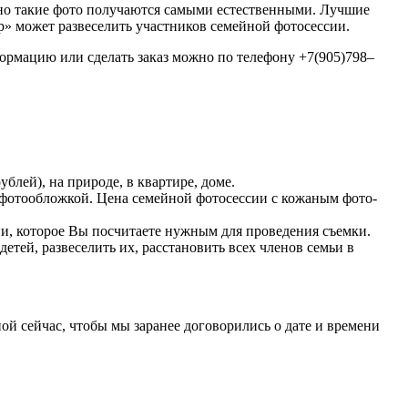
нно такие фото получаются самыми естественными. Лучшие
р» может развеселить участников семейной фотосессии.
ормацию или сделать заказ можно по телефону +7(905)798–
блей), на природе, в квартире, доме.
с фотообложкой. Цена семейной фотосессии с кожаным фото-
ени, которое Вы посчитаете нужным для проведения съемки.
етей, развеселить их, расстановить всех членов семьи в
ной сейчас, чтобы мы заранее договорились о дате и времени