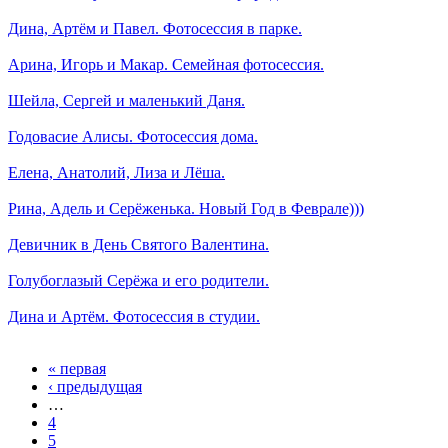
Дина, Артём и Павел. Фотосессия в парке.
Арина, Игорь и Макар. Семейная фотосессия.
Шейла, Сергей и маленький Даня.
Годовасие Алисы. Фотосессия дома.
Елена, Анатолий, Лиза и Лёша.
Рина, Адель и Серёженька. Новый Год в Феврале)))
Девичник в День Святого Валентина.
Голубоглазый Серёжа и его родители.
Дина и Артём. Фотосессия в студии.
« первая
‹ предыдущая
…
4
5